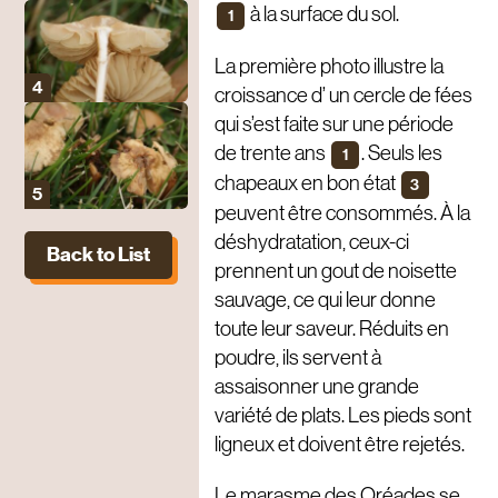
à la surface du sol.
1
La première photo illustre la
croissance d’ un cercle de fées
qui s’est faite sur une période
de trente ans
. Seuls les
1
chapeaux en bon état
3
peuvent être consommés. À la
déshydratation, ceux-ci
Back to List
prennent un gout de noisette
sauvage, ce qui leur donne
toute leur saveur. Réduits en
poudre, ils servent à
assaisonner une grande
variété de plats. Les pieds sont
ligneux et doivent être rejetés.
Le marasme des Oréades se