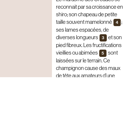
reconnait par sa croissance en
shiro; son chapeau de petite
taille souvent mamelonné
;
4
ses lames espacées, de
diverses longueurs
et son
3
pied fibreux. Les fructifications
vieillies ou abimées
sont
5
laissées sur le terrain. Ce
champignon cause des maux
de tête aux amateurs d’une
pelouse parfaite et les moyens
de s’en débarrasser sont
limités. Si la tonte du gazon est
faite à forfait, l’entrepreneur
répand la semence sur les
pelouses voisines et le
marasme prospère.