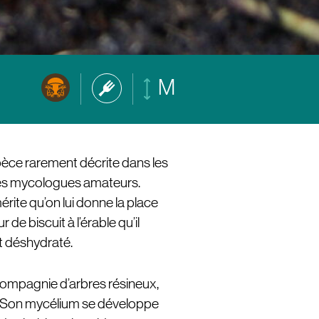
M
pèce rarement décrite dans les
 des mycologues amateurs.
érite qu’on lui donne la place
r de biscuit à l’érable qu’il
st déshydraté.
compagnie d’arbres résineux,
le. Son mycélium se développe