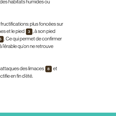
 des habitats humides ou
fructifications: plus foncées sur
mes et le pied
, à son pied
3
. Ce qui permet de confirmer
6
 à l’érable qu’on ne retrouve
es attaques des limaces
et
8
ifie en fin d’été.