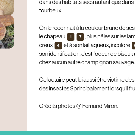
dans des habitats secs autant que dans
tourbeux.
On le reconnait à la couleur brune de ses 
le chapeau
, plus pâles sur les la
1
7
creux
et à son lait aqueux, incolore
4
son identification, c’est l’odeur de biscuit
chez aucun autre champignon sauvage.
Ce lactaire peut lui aussi être victime d
des insectes 9principalement lorsqu’il fruct
Crédits photos @ Fernand Miron.