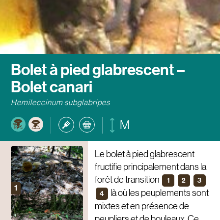
Bolet à pied glabrescent –
Bolet canari
Hemileccinum subglabripes
M
Le bolet à pied glabrescent
fructifie principalement dans la
forêt de transition
1
2
3
là où les peuplements sont
4
mixtes et en présence de
peupliers et de bouleaux. Ce