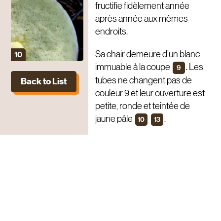
fructifie fidèlement année
après année aux mêmes
endroits.
Sa chair demeure d’un blanc
immuable à la coupe
. Les
9
tubes ne changent pas de
Back to List
couleur 9 et leur ouverture est
petite, ronde et teintée de
jaune pâle
.
10
13
Au moment de la récolte, les
pieds doivent être coupés
proprement au-dessus du sol.
Les champignons parasités
sont laissés sur le terrain
tandis que les fructifications
fraichement pondues par des