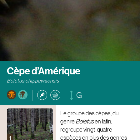
Cèpe d’Amérique
Boletus chippewaensis
G
Le groupe des cèpes, du
genre
Boletus
en latin,
regroupe vingt-quatre
espèces en plus des genres