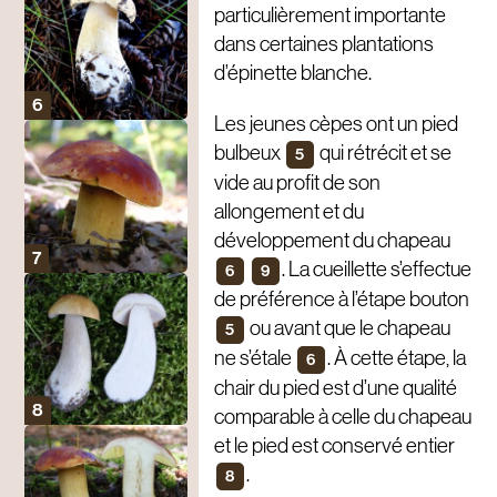
particulièrement importante
dans certaines plantations
d’épinette blanche.
Les jeunes cèpes ont un pied
bulbeux
qui rétrécit et se
5
vide au profit de son
allongement et du
développement du chapeau
. La cueillette s’effectue
6
9
de préférence à l’étape bouton
ou avant que le chapeau
5
ne s’étale
. À cette étape, la
6
chair du pied est d’une qualité
comparable à celle du chapeau
et le pied est conservé entier
.
8