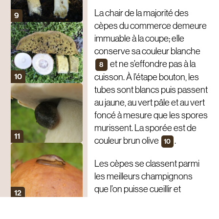
La chair de la majorité des
cèpes du commerce demeure
immuable à la coupe; elle
conserve sa couleur blanche
et ne s’effondre pas à la
8
cuisson. À l’étape bouton, les
tubes sont blancs puis passent
au jaune, au vert pâle et au vert
foncé à mesure que les spores
murissent. La sporée est de
couleur brun olive
.
10
Les cèpes se classent parmi
les meilleurs champignons
que l’on puisse cueillir et
consommer, quoique certains
soient de moins bonne qualité.