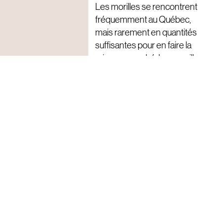
Les morilles se rencontrent
fréquemment au Québec,
mais rarement en quantités
suffisantes pour en faire la
mise en marché. Les morilles
vendues au Québec
proviennent à plus de 95% de
l’importation. Sur la dernière
photo, une cueillette un peu
exceptionnelle.
Crédits photos @ Fernand
Miron, Luc Godin.
Habitats de ce champignon