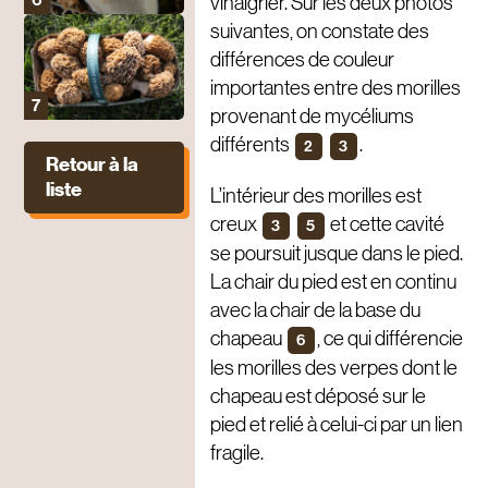
vinaigrier. Sur les deux photos
suivantes, on constate des
différences de couleur
importantes entre des morilles
provenant de mycéliums
différents
.
2
3
Retour à la
liste
L’intérieur des morilles est
creux
et cette cavité
3
5
se poursuit jusque dans le pied.
La chair du pied est en continu
avec la chair de la base du
chapeau
, ce qui différencie
6
les morilles des verpes dont le
chapeau est déposé sur le
pied et relié à celui-ci par un lien
fragile.