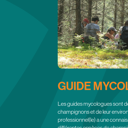
GUIDE MYCO
Les guides mycologues sont de
champignons et de leur enviro
professionnel(le) a une conna
différentes espèces de champign