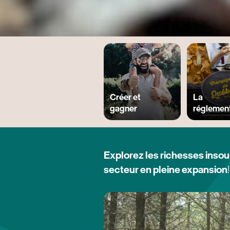
Créer et
La
gagner
réglemen
Explorez les richesses inso
secteur en pleine expansion
!