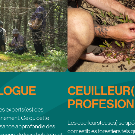
LOGUE
CEUILLEUR
PROFESION
s experts(es) des
nnement. Ce ou cette
Les cueilleurs(euses) se spéc
issance approfondie des
comestibles forestiers tels 
ons, de leurs habitats, et