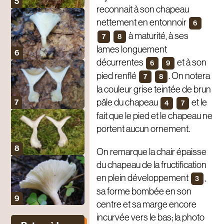
reconnait à son chapeau
nettement en entonnoir
6
à maturité, à ses
7
8
lames longuement
décurrentes
et à son
6
9
pied renflé
. On notera
7
8
la couleur grise teintée de brun
pâle du chapeau
et le
4
7
fait que le pied et le chapeau ne
portent aucun ornement.
On remarque la chair épaisse
du chapeau de la fructification
en plein développement
,
3
sa forme bombée en son
centre et sa marge encore
incurvée vers le bas; la photo