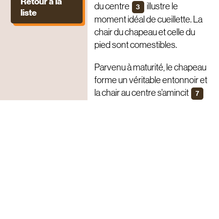
Retour à la
du centre
illustre le
3
liste
moment idéal de cueillette. La
chair du chapeau et celle du
pied sont comestibles.
Parvenu à maturité, le chapeau
forme un véritable entonnoir et
la chair au centre s’amincit
7
. Le champignon est
8
encore d’une bonne qualité,
mais bientôt sa
dégénérescence s’amorcera.
Ne jamais l’inclure dans un
mélange forestier déshydraté
pour éviter les intoxications si
consommé avec de l’alcool.
Crédits photos @ Fernand