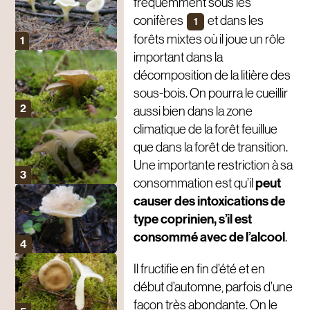
fréquemment sous les
conifères
et dans les
1
forêts mixtes où il joue un rôle
important dans la
décomposition de la litière des
sous-bois. On pourra le cueillir
aussi bien dans la zone
climatique de la forêt feuillue
que dans la forêt de transition.
Une importante restriction à sa
peut
consommation est qu’il
causer des intoxications de
type coprinien, s’il est
consommé avec de l’alcool
.
Il fructifie en fin d’été et en
début d’automne, parfois d’une
façon très abondante. On le