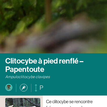
Clitocybe à pied renflé –
Papentoute
Ampuloclitocybe clavipes
P
Ce clitocybe se rencontre