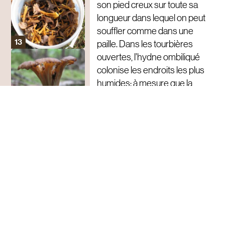
son pied creux sur toute sa
longueur dans lequel on peut
souffler comme dans une
paille. Dans les tourbières
ouvertes, l’hydne ombiliqué
colonise les endroits les plus
humides; à mesure que la
couche de sphaigne se
raffermit et qu’on s’éloigne des
mousses flottantes, c’est la
chanterelle à pied jaune qui
domine. Plus loin sous le
couvert forestier, ces
chanterelles sont moins
abondantes, mais de plus
grande taille.
La chanterelle à pied jaune est