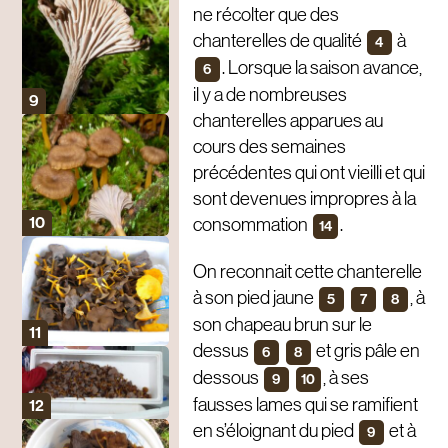
ne récolter que des
chanterelles de qualité
à
4
. Lorsque la saison avance,
6
il y a de nombreuses
chanterelles apparues au
cours des semaines
précédentes qui ont vieilli et qui
sont devenues impropres à la
consommation
.
14
On reconnait cette chanterelle
à son pied jaune
, à
5
7
8
son chapeau brun sur le
dessus
et gris pâle en
6
8
dessous
, à ses
9
10
fausses lames qui se ramifient
en s’éloignant du pied
et à
9