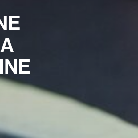
NE
LA
NNE