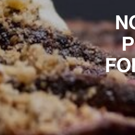
N
P
FO