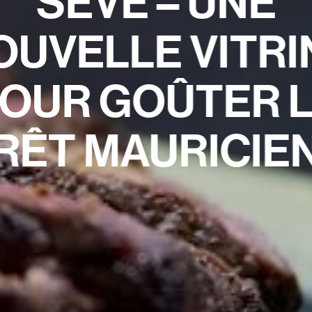
SÈVE – UNE
OUVELLE VITRI
OUR GOÛTER 
RÊT MAURICIE