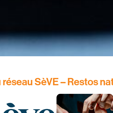
réseau SèVE – Restos natu