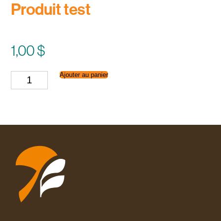
Produit test
1,00
$
quantité
Ajouter au panier
de
Produit
test