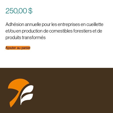
250,00
$
Adhésion annuelle pour les entreprises en cueillette
et/ou en production de comestibles forestiers et de
produits transformés
quantité
Ajouter au panier
de
Adhésion
annuelle
entreprises
-
Cueillette
-
production
et
produits
transformés