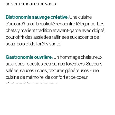
univers culinaires suivants :
Bistronomie sauvage créative:
Une cuisine
d’aujourd’hui où la rusticité rencontre l’élégance. Les
chefs y marient tradition et avant-garde avec doigté,
pour offrir des assiettes raffinées aux accents de
sous-bois et de forêt vivante.
Gastronomie ouvrière:
Un hommage chaleureux
aux repas robustes des camps forestiers. Saveurs
salées, sauces riches, textures généreuses : une
cuisine de mémoire, de confort et de coeur,
réinterprétée avec finesse.
Cuisine boréale:
Une signature fraîche, inspirée des
parfums d’épinette, des notes acidulées de la
canneberge, de la résine et des arômes nordiques.