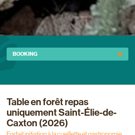
BOOKING
Activity with
Fred Chappuis
Table en forêt repas
uniquement Saint-Élie-de-
Caxton (2026)
Forfait initiation à la cueillette et gastronomie